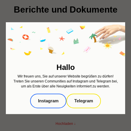
Berichte und Dokumente
Transparenz ist uns sehr wichtig. Hier finden
Sie Berichte über unsere Aktivitäten und
Projekte sowie weitere Unterlagen unseres
Vereins
Hallo
Wir freuen uns, Sie auf unserer Website begrüßen zu dürfen!
Treten Sie unseren Communities auf Instagram und Telegram bei,
um als Erste über alle Neuigkeiten informiert zu werden.
Instagram
Telegram
Bericht über die Arbeit des Vereins im Jahr 2024-2025
Herunterladen
Hochladen ↓