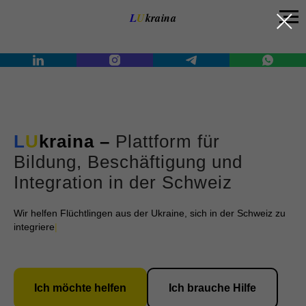
google444ed517f5cc0876.html
L
U
kraina
L
U
kraina –
Plattform für
Bildung, Beschäftigung und
Integration in der Schweiz
Wir helfen Flüchtlingen aus der Ukraine, sich in der Schweiz zu
integrieren
|
Ich möchte helfen
Ich brauche Hilfe