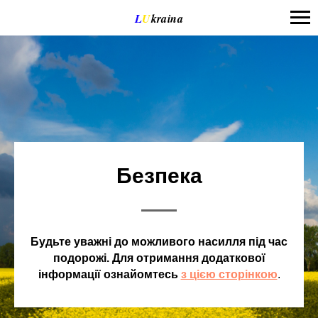
google444ed517f5cc0876.html
L
U
kraina
Безпека
Будьте уважні до можливого насилля під час
подорожі. Для отримання додаткової
інформації ознайомтесь
з цією сторінкою
.